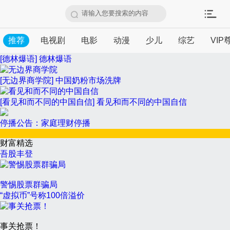
请输入您要搜索的内容
[大咖对话]
大咖对话
[张煜]
张煜
推荐
电视剧
电影
动漫
少儿
综艺
VIP
[德林爆语]
德林爆语
[无边界商学院]
中国奶粉市场洗牌
[看见和而不同的中国自信]
看见和而不同的中国自信
停播公告：家庭理财停播
财富精选
吾股丰登
警惕股票群骗局
“虚拟币”号称100倍溢价
事关抢票！